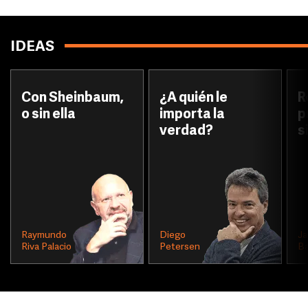
IDEAS
Con Sheinbaum,
¿A quién le
R
o sin ella
importa la
p
verdad?
s
Raymundo
Diego
Ja
Riva Palacio
Petersen
Ba