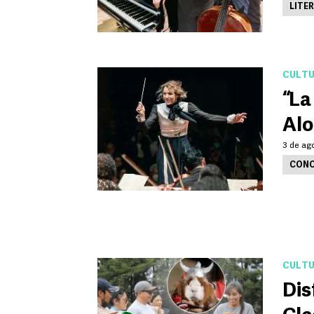
LITE
CULT
“La
Alo
3 de ag
CONC
CULT
Dis