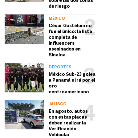
sobre las dos zonas
de riesgo
MÉXICO
2
César Gastélum no
fue el único: la lista
completa de
influencers
asesinados en
Sinaloa
DEPORTES
3
México Sub-23 golea
a Panamá e irá por el
oro
centroamericano
JALISCO
4
En agosto, autos
con estas placas
deben realizar la
Verificación
Vehicular