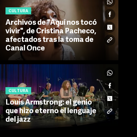
CULTURA
Archivos de "Aquí nos tocó
vivir", de Cristina Pacheco,
afectados tras la toma de
Canal Once
CULTURA
Louis Armstrong: el genio
que hizo eterno el lenguaje
del jazz