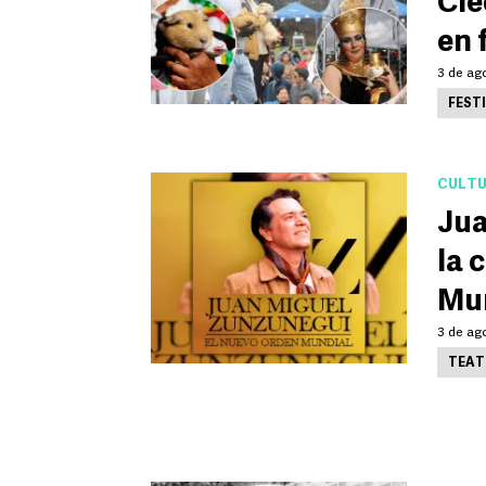
Cle
en 
3 de ago
FEST
CULT
Jua
la 
Mun
3 de ag
TEAT