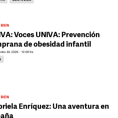
STA
GENTE BIEN
 BIEN
VA: Voces UNIVA: Prevención
prana de obesidad infantil
osto de 2026 - 12:00 hs
A
 BIEN
riela Enríquez: Una aventura en
paña