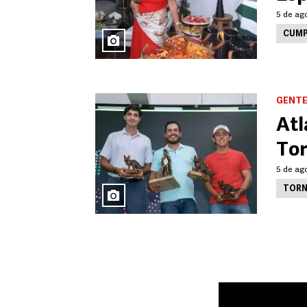
5 de ago
CUMP
GENTE
Atl
Tor
5 de ago
TORN