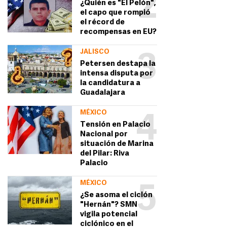
2
¿Quién es "El Pelón",
el capo que rompió
el récord de
recompensas en EU?
JALISCO
3
Petersen destapa la
intensa disputa por
la candidatura a
Guadalajara
MÉXICO
4
Tensión en Palacio
Nacional por
situación de Marina
del Pilar: Riva
Palacio
MÉXICO
5
¿Se asoma el ciclón
"Hernán"? SMN
vigila potencial
ciclónico en el