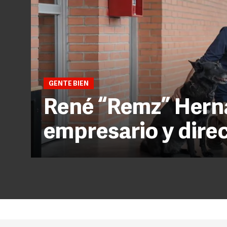
GENTE BIEN
René “Remz” Herná
empresario y direc