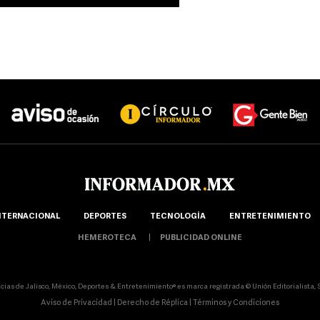
NTERNACIONAL
DEPORTES
TECNOLOGÍA
ENTRETENIMIENTO
HEMEROTECA
PUBLICIDAD ONLINE
icias de Jalisco, México, Deportes & Entretenimiento® es marca registrada © Unión Editorialista, S.
Aviso de Privacidad
|
Derecho de Réplica
|
Términos y Condiciones