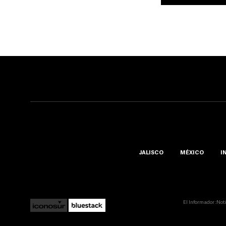
JALISCO
MÉXICO
I
El Informador ::Not