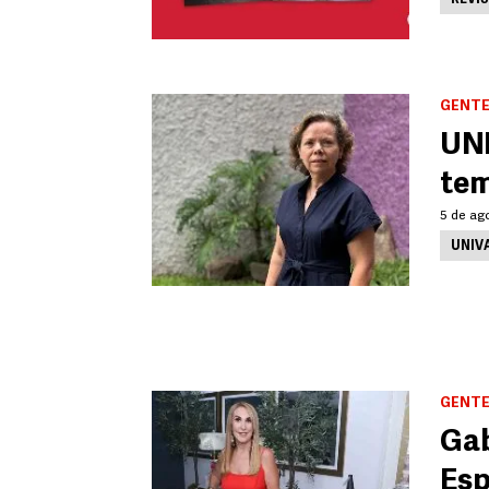
REVI
GENTE
UNI
tem
5 de ag
UNIV
GENTE
Gab
Es