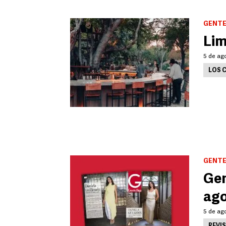
GENTE
Lim
5 de ag
LOS 
GENTE
Gen
ago
5 de ago