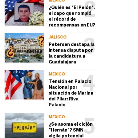
MÉXICO
2
¿Quién es "El Pelón",
el capo que rompió
el récord de
recompensas en EU?
JALISCO
3
Petersen destapa la
intensa disputa por
la candidatura a
Guadalajara
MÉXICO
4
Tensión en Palacio
Nacional por
situación de Marina
del Pilar: Riva
Palacio
MÉXICO
5
¿Se asoma el ciclón
"Hernán"? SMN
vigila potencial