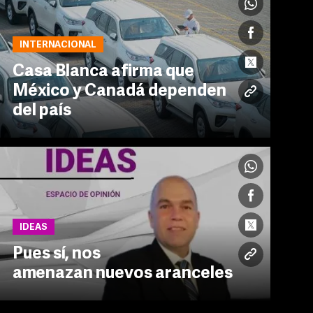
INTERNACIONAL
Casa Blanca afirma que
México y Canadá dependen
del país
IDEAS
Pues sí, nos
amenazan nuevos aranceles