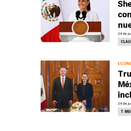
She
con
nue
24 de ju
CLAU
ECON
Tru
Méx
inc
24 de ju
T-ME