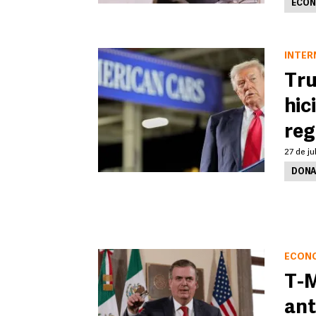
ECON
INTER
Tru
hic
reg
27 de ju
DONA
ECON
T-M
ant