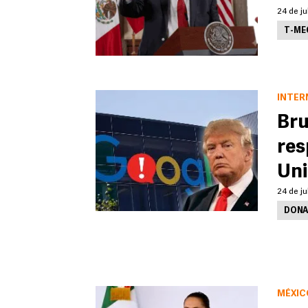
24 de ju
T-ME
INTER
Bru
res
Uni
24 de ju
DONA
MÉXIC