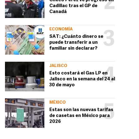
2
Checo Pérez ve progreso en
Cadillac tras el GP de
Canadá
ECONOMÍA
3
SAT: ¿Cuánto dinero se
puede transferir a un
familiar sin declarar?
JALISCO
4
Esto costará el Gas LP en
Jalisco en la semana del 24 al
30 de mayo
MÉXICO
5
Estas son las nuevas tarifas
de casetas en México para
2026