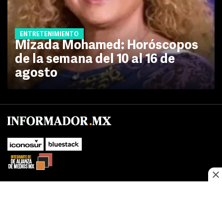
ENTRETENIMIENTO
Mizada Mohamed: Horóscopos
de la semana del 10 al 16 de
agosto
No te pierdas las novedades de último momento.
¡Síguenos!
SUBIR
Este sitio web utiliza cookies propias y de terceros para optimizar su
FACEBOOK
TWITTER
navegacion, adaptarse a sus preferencias y realizar labores analiticas.