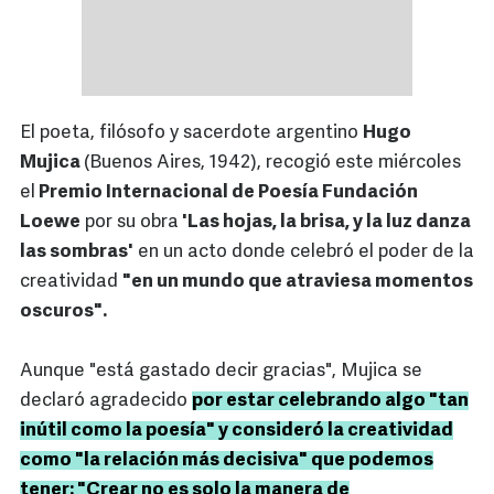
El poeta, filósofo y sacerdote argentino
Hugo
Mujica
(Buenos Aires, 1942), recogió este miércoles
el
Premio Internacional de Poesía Fundación
Loewe
por su obra
'Las hojas, la brisa, y la luz danza
las sombras'
en un acto donde celebró el poder de la
creatividad
"en un mundo que atraviesa momentos
oscuros".
Aunque "está gastado decir gracias", Mujica se
declaró agradecido
por estar celebrando algo "tan
inútil como la poesía" y consideró la creatividad
como "la relación más decisiva" que podemos
tener: "Crear no es solo la manera de