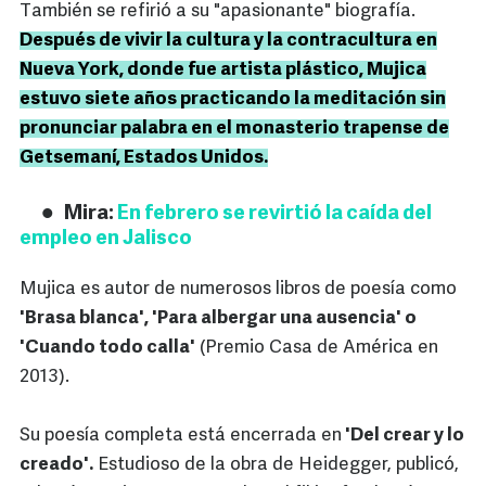
También se refirió a su "apasionante" biografía.
Después de vivir la cultura y la contracultura en
Nueva York, donde fue artista plástico, Mujica
estuvo siete años practicando la meditación sin
pronunciar palabra en el monasterio trapense de
Getsemaní, Estados Unidos.
Mira:
En febrero se revirtió la caída del
empleo en Jalisco
Mujica es autor de numerosos libros de poesía como
'Brasa blanca', 'Para albergar una ausencia' o
'Cuando todo calla'
(Premio Casa de América en
2013).
Su poesía completa está encerrada en
'Del crear y lo
creado'.
Estudioso de la obra de Heidegger, publicó,