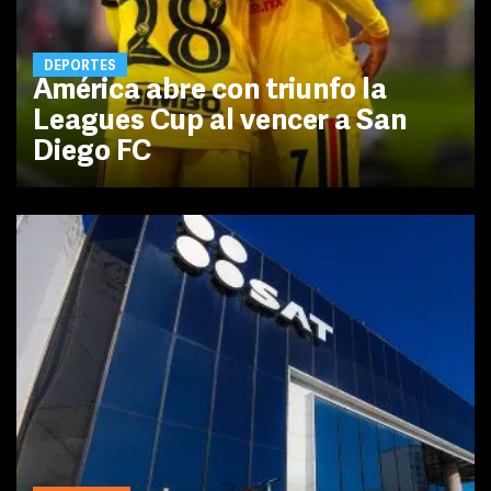
DEPORTES
América abre con triunfo la
Leagues Cup al vencer a San
Diego FC