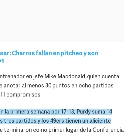
ar: Charros fallan en pitcheo y son
os
 entrenador en jefe Mike Macdonald, quien cuenta
de anotar al menos 30 puntos en ocho partidos
n 11 compromisos.
en la primera semana por 17-13, Purdy suma 14
tres partidos y los 49ers tienen un aliciente
que terminaron como primer lugar de la Conferencia