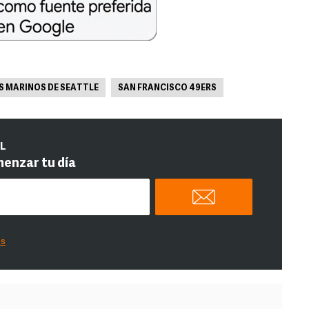
 MARINOS DE SEATTLE
SAN FRANCISCO 49ERS
IL
menzar tu día
es