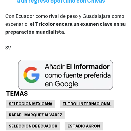
a un regreso oportuno con Chivas
Con Ecuador como rival de peso y Guadalajara como
escenario,
el Tricolor encara un examen clave en su
preparación mundialista
.
SV
TEMAS
SELECCIÓN MEXICANA
FUTBOL INTERNACIONAL
RAFAEL MARQUEZ ÁLVAREZ
SELECCIÓN DE ECUADOR
ESTADIO AKRON