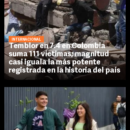
INTERNACIONAL
Temblor en 7.4 en Colombia
suma 111 víctimas; magnitud
casi iguala la más potente
registrada en la historia del país