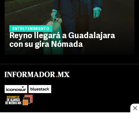
ENTRETENIMIENTO
Reyno llegará a Guadalajara
con su gira Nómada
No te pierdas las novedades de último momento.
¡Síguenos!
SUBIR
Este sitio web utiliza cookies propias y de terceros para optimizar su
FACEBOOK
TWITTER
navegacion, adaptarse a sus preferencias y realizar labores analiticas.
Al continuar navegando acepta nuestro
Política de cookies.