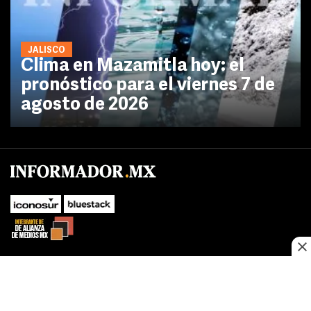
JALISCO
Clima en Mazamitla hoy: el
pronóstico para el viernes 7 de
agosto de 2026
No te pierdas las novedades de último momento.
¡Síguenos!
SUBIR
Este sitio web utiliza cookies propias y de terceros para optimizar su
FACEBOOK
TWITTER
navegacion, adaptarse a sus preferencias y realizar labores analiticas.