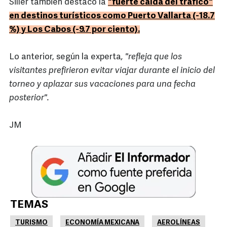
Siller también destacó la
"fuerte caída del tráfico"
en destinos turísticos como Puerto Vallarta (-18.7
%) y Los Cabos (-9.7 por ciento).
Lo anterior, según la experta
, "refleja que los
visitantes prefirieron evitar viajar durante el inicio del
torneo y aplazar sus vacaciones para una fecha
posterior".
JM
TEMAS
TURISMO
ECONOMÍA MEXICANA
AEROLÍNEAS