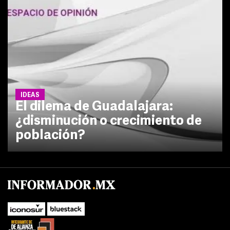
IDEAS
El dilema de Guadalajara:
¿disminución o crecimiento de
población?