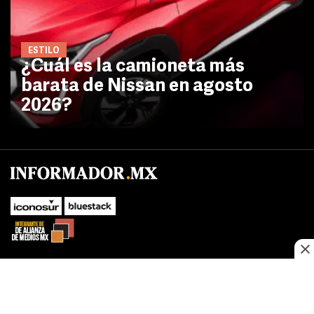
ESTILO
¿Cuál es la camioneta más
barata de Nissan en agosto
2026?
No te pierdas las novedades de último momento.
¡Síguenos!
SUBIR
Este sitio web utiliza cookies propias y de terceros para optimizar su
FACEBOOK
TWITTER
navegacion, adaptarse a sus preferencias y realizar labores analiticas.