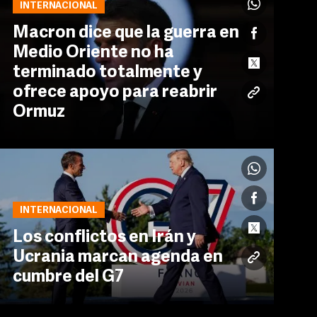
INTERNACIONAL
Macron dice que la guerra en
Medio Oriente no ha
terminado totalmente y
ofrece apoyo para reabrir
Ormuz
INTERNACIONAL
Los conflictos en Irán y
Ucrania marcan agenda en
cumbre del G7