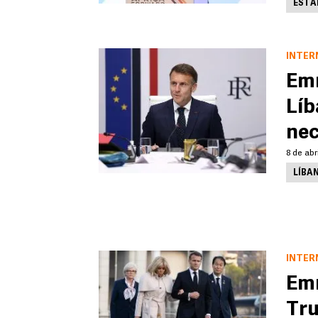
ESTA
INTER
Emm
Líb
nec
8 de abr
LÍBA
INTER
Emm
Tru