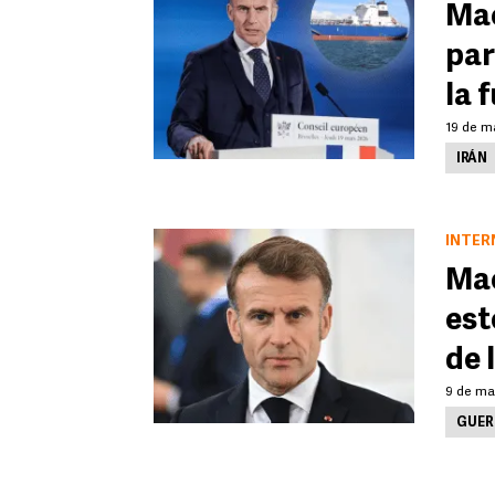
Mac
par
la 
19 de m
IRÁN
INTER
Mac
est
de 
9 de ma
GUER