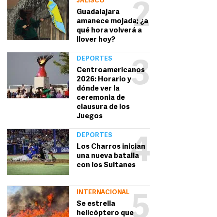
JALISCO
2
Guadalajara
amanece mojada; ¿a
qué hora volverá a
llover hoy?
DEPORTES
3
Centroamericanos
2026: Horario y
dónde ver la
ceremonia de
clausura de los
Juegos
DEPORTES
4
Los Charros inician
una nueva batalla
con los Sultanes
INTERNACIONAL
5
Se estrella
helicóptero que