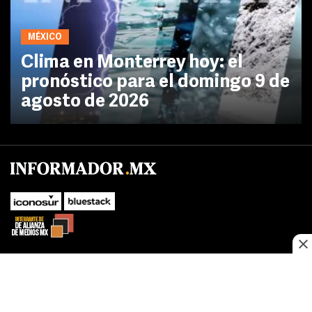
MÉXICO
Clima en Monterrey hoy: el
pronóstico para el domingo 9 de
agosto de 2026
No te pierdas las novedades de último momento.
¡Síguenos!
SUBIR
Este sitio web utiliza cookies propias y de terceros para optimizar su
FACEBOOK
TWITTER
navegacion, adaptarse a sus preferencias y realizar labores analiticas.