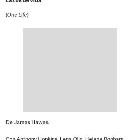
Lazos de vida
(
One Life
)
De James Hawes.
Con Anthony Hopkins, Lena Olin, Helena Bonham