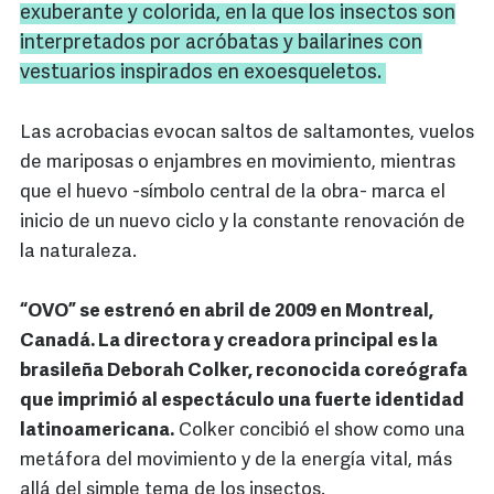
exuberante y colorida, en la que los insectos son
interpretados por acróbatas y bailarines con
vestuarios inspirados en exoesqueletos.
Las acrobacias evocan saltos de saltamontes, vuelos
de mariposas o enjambres en movimiento, mientras
que el huevo -símbolo central de la obra- marca el
inicio de un nuevo ciclo y la constante renovación de
la naturaleza.
“OVO” se estrenó en abril de 2009 en Montreal,
Canadá. La directora y creadora principal es la
brasileña Deborah Colker, reconocida coreógrafa
que imprimió al espectáculo una fuerte identidad
latinoamericana.
Colker concibió el show como una
metáfora del movimiento y de la energía vital, más
allá del simple tema de los insectos.