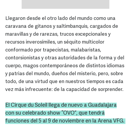
Llegaron desde el otro lado del mundo como una
caravana de gitanos y saltimbanquis, cargados de
maravillas y de rarezas, trucos excepcionales y
recursos inverosímiles, un séquito multicolor
conformado por trapecistas, malabaristas,
contorsionistas y otras autoridades de la forma y del
cuerpo, magos contemporáneos de distintos idiomas
y patrias del mundo, dueños del misterio, pero, sobre
todo, de una virtud que en nuestros tiempos es cada
vez más infrecuente: de la capacidad de sorprender.
El
Cirque
du
Soleil
llega de nuevo a Guadalajara
con su celebrado show “OVO”, que tendrá
funciones del 5 al 9 de noviembre en la Arena
VFG
.