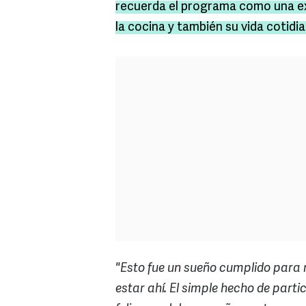
recuerda el programa como una e
la cocina y también su vida cotidi
"Esto fue un sueño cumplido para 
estar ahí. El simple hecho de part