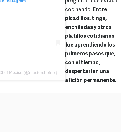
 en Instagram
preguntar qué estaba
cocinando.
Entre
picadillos, tinga,
enchiladas y otros
platillos cotidianos
fue aprendiendo los
primeros pasos que,
con el tiempo,
despertarían una
rChef México (@masterchefmx)
afición permanente.