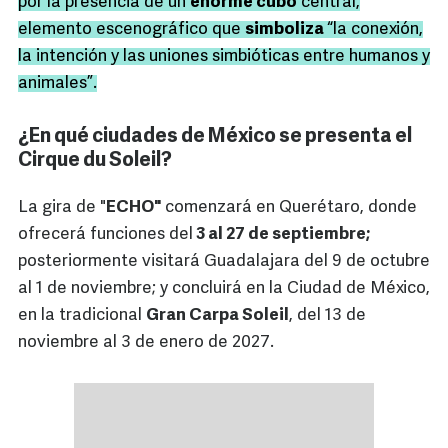
por la presencia de un
enorme cubo
central,
elemento escenográfico que
simboliza
“la conexión,
la intención y las uniones simbióticas entre humanos y
animales”.
¿En qué ciudades de México se presenta el
Cirque du Soleil?
La gira de "
ECHO"
comenzará en Querétaro, donde
ofrecerá funciones del
3 al 27 de septiembre;
posteriormente visitará Guadalajara del 9 de octubre
al 1 de noviembre; y concluirá en la Ciudad de México,
en la tradicional
Gran Carpa Soleil
, del 13 de
noviembre al 3 de enero de 2027.