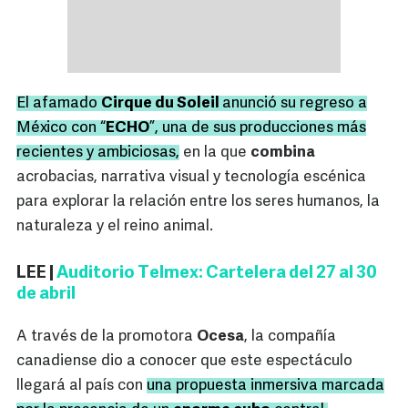
El afamado
Cirque du Soleil
anunció su regreso a
México con “
ECHO
”, una de sus producciones más
recientes y ambiciosas,
en la que
combina
acrobacias, narrativa visual y tecnología escénica
para explorar la relación entre los seres humanos, la
naturaleza y el reino animal.
LEE |
Auditorio Telmex: Cartelera del 27 al 30
de abril
A través de la promotora
Ocesa
, la compañía
canadiense dio a conocer que este espectáculo
llegará al país con
una propuesta inmersiva marcada