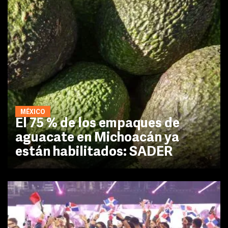
MÉXICO
El 75 % de los empaques de
aguacate en Michoacán ya
están habilitados: SADER