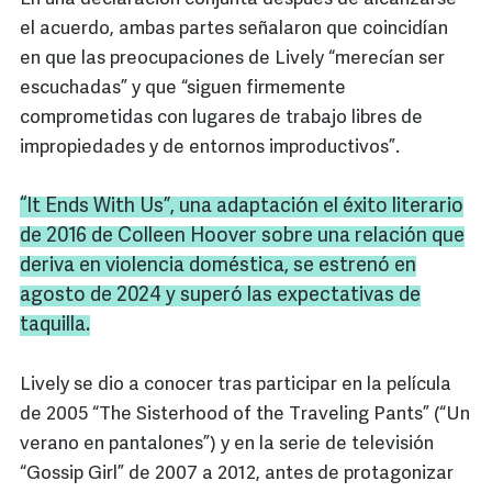
el acuerdo, ambas partes señalaron que coincidían
en que las preocupaciones de Lively “merecían ser
escuchadas” y que “siguen firmemente
comprometidas con lugares de trabajo libres de
impropiedades y de entornos improductivos”.
“It
Ends
With Us”, una adaptación el éxito literario
de 2016 de
Colleen
Hoover
sobre una relación que
deriva en violencia doméstica, se estrenó en
agosto de 2024 y superó las expectativas de
taquilla.
Lively se dio a conocer tras participar en la película
de 2005 “The Sisterhood of the Traveling Pants” (“Un
verano en pantalones”) y en la serie de televisión
“Gossip Girl” de 2007 a 2012, antes de protagonizar