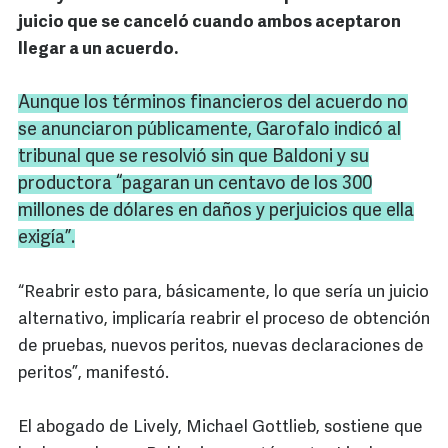
juicio que se canceló cuando ambos aceptaron
llegar a un acuerdo.
Aunque los términos financieros del acuerdo no
se anunciaron públicamente,
Garofalo
indicó al
tribunal que se resolvió sin que
Baldoni
y su
productora “pagaran un centavo de los 300
millones de dólares en daños y perjuicios que ella
exigía”.
“Reabrir esto para, básicamente, lo que sería un juicio
alternativo, implicaría reabrir el proceso de obtención
de pruebas, nuevos peritos, nuevas declaraciones de
peritos”, manifestó.
El abogado de Lively, Michael Gottlieb, sostiene que