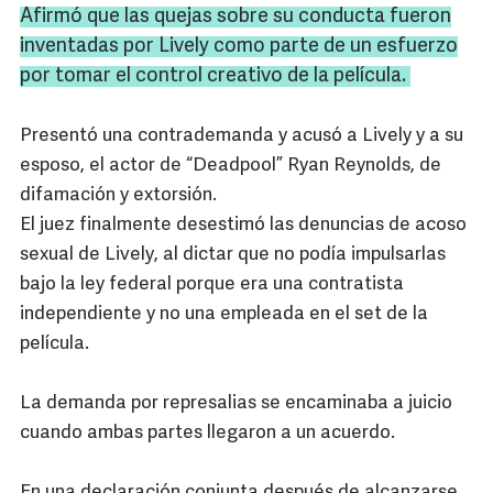
Afirmó que las quejas sobre su conducta fueron
inventadas por
Lively
como parte de un esfuerzo
por tomar el control creativo de la película.
Presentó una contrademanda y acusó a Lively y a su
esposo, el actor de “Deadpool” Ryan Reynolds, de
difamación y extorsión.
El juez finalmente desestimó las denuncias de acoso
sexual de Lively, al dictar que no podía impulsarlas
bajo la ley federal porque era una contratista
independiente y no una empleada en el set de la
película.
La demanda por represalias se encaminaba a juicio
cuando ambas partes llegaron a un acuerdo.
En una declaración conjunta después de alcanzarse