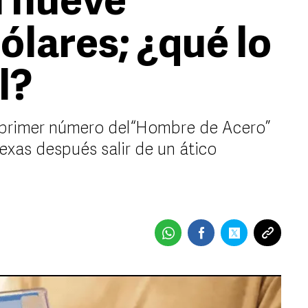
 nueve
ólares; ¿qué lo
l?
l primer número del “Hombre de Acero”
exas después salir de un ático