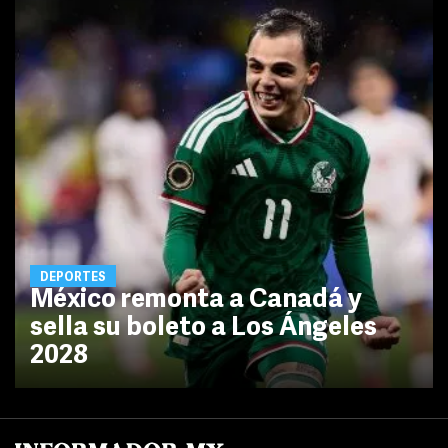
DEPORTES
México remonta a Canadá y
sella su boleto a Los Ángeles
2028