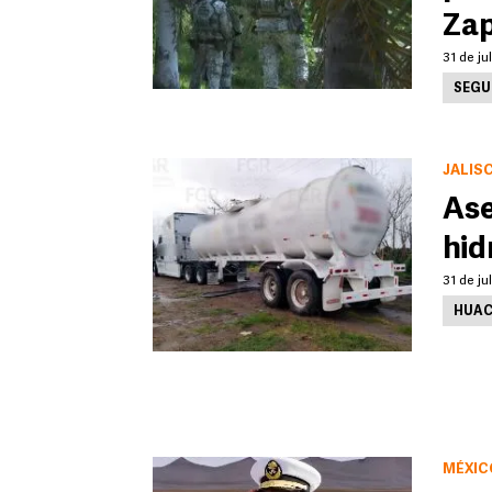
Za
31 de ju
SEGU
JALIS
Ase
hid
31 de ju
HUAC
MÉXIC