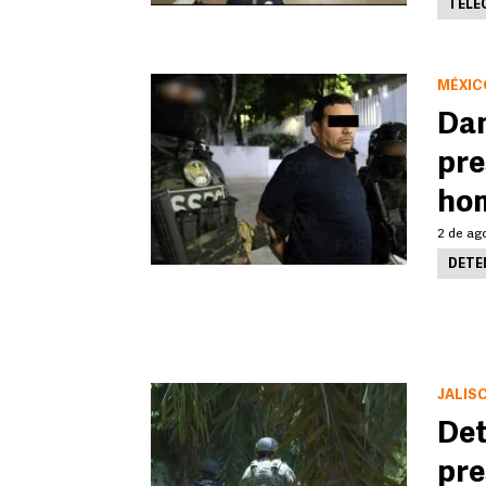
TELE
MÉXIC
Dan
pre
hom
2 de ago
DETE
JALIS
Det
pre