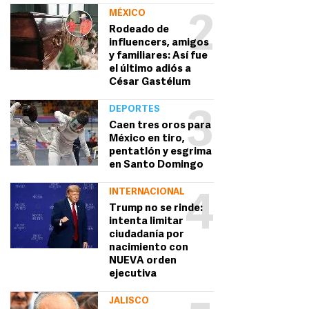
MÉXICO
2
Rodeado de
influencers, amigos
y familiares: Así fue
el último adiós a
César Gastélum
DEPORTES
3
Caen tres oros para
México en tiro,
pentatlón y esgrima
en Santo Domingo
INTERNACIONAL
4
Trump no se rinde:
intenta limitar
ciudadanía por
nacimiento con
NUEVA orden
ejecutiva
JALISCO