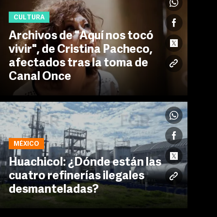
CULTURA
Archivos de "Aquí nos tocó
vivir", de Cristina Pacheco,
afectados tras la toma de
Canal Once
MÉXICO
Huachicol: ¿Dónde están las
cuatro refinerías ilegales
desmanteladas?