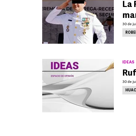
La 
mar
30 de ju
ROBE
IDEAS
Ruf
30 de ju
HUAC