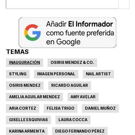
TEMAS
INAUGURACIÓN
OSIRIS MENDEZ & CO.
STYLING
IMAGEN PERSONAL
NAIL ARTIST
OSIRIS MENDEZ
RICARDO AGUILAR
AMELIA AGUILAR MENDEZ
AMY AVELAR
ARIA CORTEZ
FELISA TRIGO
DANIEL MUÑOZ
GISELLE ESQUIVIAS
LAURA COCCA
KARINA ARMENTA
DIEGO FERNANDO PÉREZ