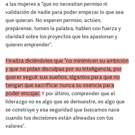
a las mujeres a “que no necesitan permiso ni
validación de nadie para poder empezar lo que sea
que quieran. No esperen permiso, actúen,
prepárense, tomen la palabra, hablen con fuerza y
claridad sobre los proyectos que les apasionan y
quieren emprender”.
Finaliza diciéndoles que “no minimicen su ambición
y que no pidan disculpas por su inteligencia, por
querer seguir sus sueños, síganlos para que no
tengan que sacrificar nunca su esencia para
poder encajar.
Y por último, comprender que el
liderazgo no es algo que se demuestre, es algo que
se construye y esa seguridad que buscamos nace
cuando tus decisiones están alineadas con tus
valores”.