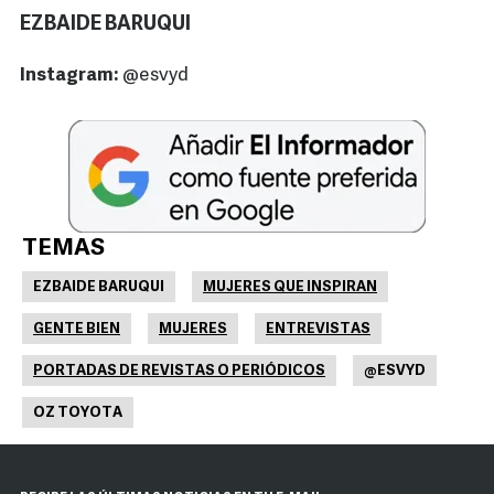
EZBAIDE BARUQUI
Instagram:
@esvyd
TEMAS
EZBAIDE BARUQUI
MUJERES QUE INSPIRAN
GENTE BIEN
MUJERES
ENTREVISTAS
PORTADAS DE REVISTAS O PERIÓDICOS
@ESVYD
OZ TOYOTA