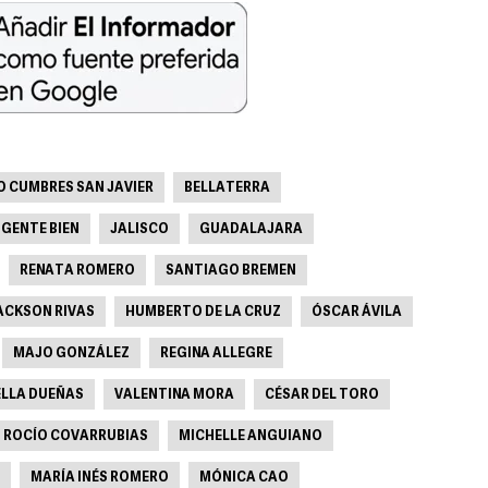
O CUMBRES SAN JAVIER
BELLATERRA
GENTE BIEN
JALISCO
GUADALAJARA
RENATA ROMERO
SANTIAGO BREMEN
ACKSON RIVAS
HUMBERTO DE LA CRUZ
ÓSCAR ÁVILA
MAJO GONZÁLEZ
REGINA ALLEGRE
ELLA DUEÑAS
VALENTINA MORA
CÉSAR DEL TORO
ROCÍO COVARRUBIAS
MICHELLE ANGUIANO
MARÍA INÉS ROMERO
MÓNICA CAO