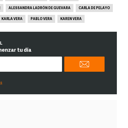
R
ALESSANDRA LADRÓN DE GUEVARA
CARLA DE PELAYO
KARLA VERA
PABLO VERA
KAREN VERA
IL
menzar tu día
es