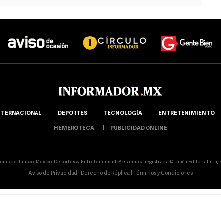
NTERNACIONAL
DEPORTES
TECNOLOGÍA
ENTRETENIMIENTO
HEMEROTECA
PUBLICIDAD ONLINE
icias de Jalisco, México, Deportes & Entretenimiento® es marca registrada © Unión Editorialista, S.
Aviso de Privacidad
|
Derecho de Réplica
|
Términos y Condiciones