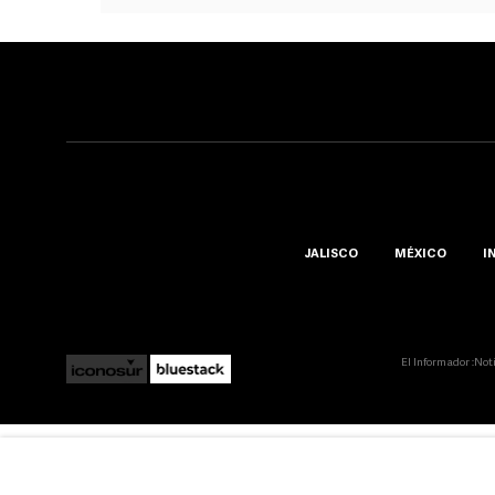
JALISCO
MÉXICO
I
El Informador ::Not