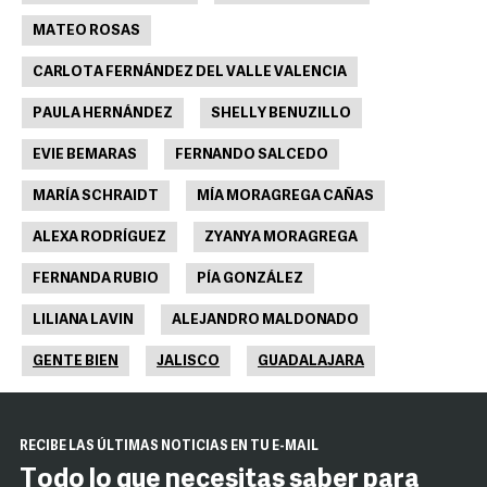
MATEO ROSAS
CARLOTA FERNÁNDEZ DEL VALLE VALENCIA
PAULA HERNÁNDEZ
SHELLY BENUZILLO
EVIE BEMARAS
FERNANDO SALCEDO
MARÍA SCHRAIDT
MÍA MORAGREGA CAÑAS
ALEXA RODRÍGUEZ
ZYANYA MORAGREGA
FERNANDA RUBIO
PÍA GONZÁLEZ
LILIANA LAVIN
ALEJANDRO MALDONADO
GENTE BIEN
JALISCO
GUADALAJARA
RECIBE LAS ÚLTIMAS NOTICIAS EN TU E-MAIL
Todo lo que necesitas saber para