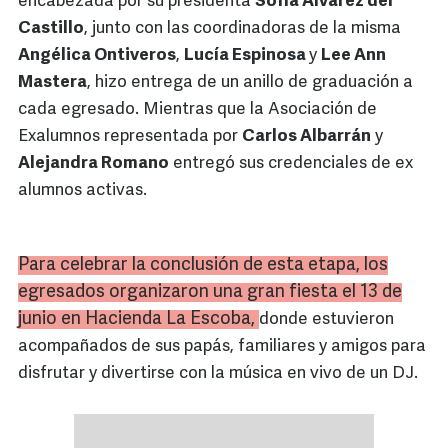
encabezada por su presidenta
Sofía Álvarez del
Castillo
, junto con las coordinadoras de la misma
Angélica Ontiveros
,
Lucía Espinosa
y
Lee Ann
Mastera
, hizo entrega de un anillo de graduación a
cada egresado. Mientras que la Asociación de
Exalumnos representada por
Carlos Albarrán
y
Alejandra Romano
entregó sus credenciales de ex
alumnos activas.
Para celebrar la conclusión de esta etapa, los
egresados organizaron una gran fiesta el 13 de
junio en Hacienda La Escoba,
donde estuvieron
acompañados de sus papás, familiares y amigos para
disfrutar y divertirse con la música en vivo de un DJ.