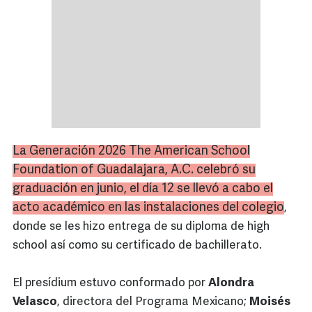
La Generación 2026 The American School
Foundation of Guadalajara, A.C. celebró su
graduación en junio, el día 12 se llevó a cabo el
acto académico en las instalaciones del colegio
,
donde se les hizo entrega de su diploma de high
school así como su certificado de bachillerato.
El presídium estuvo conformado por
Alondra
Velasco
, directora del Programa Mexicano;
Moisés