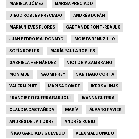
MARIELA GÓMEZ
MARISA PRECIADO
DIEGO ROBLES PRECIADO
ANDRÉS DURÁN
MARÍA NIEVES FLORES
GAÉTAN DE FONT-RÉAULX
JUAN PEDRO MALDONADO
MOISÉS BENUZILLO
SOFÍA ROBLES
MARÍA PAULA ROBLES
GABRIELA HERNÁNDEZ
VICTORIA ZAMBRANO
MONIQUE
NAOMI FREY
SANTIAGO CORTA
VALERIA RUIZ
MARISA GÓMEZ
IKER SALINAS
FRANCISCO GUERRA BARUQUI
IVANNA GUERRA
CLAUDIA CASTAÑEDA
MARÍA
ÁLVARO FAVIER
ANDRÉS DE LA TORRE
ANDRÉS RUBIO
IÑIGO GARCÍA DE QUEVEDO
ALEX MALDONADO