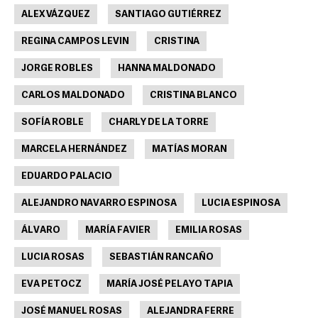
ALEX VÁZQUEZ
SANTIAGO GUTIÉRREZ
REGINA CAMPOS LEVIN
CRISTINA
JORGE ROBLES
HANNA MALDONADO
CARLOS MALDONADO
CRISTINA BLANCO
SOFÍA ROBLE
CHARLY DE LA TORRE
MARCELA HERNÁNDEZ
MATÍAS MORAN
EDUARDO PALACIO
ALEJANDRO NAVARRO ESPINOSA
LUCIA ESPINOSA
ÁLVARO
MARÍA FAVIER
EMILIA ROSAS
LUCIA ROSAS
SEBASTIÁN RANCAÑO
EVA PETOCZ
MARÍA JOSÉ PELAYO TAPIA
JOSÉ MANUEL ROSAS
ALEJANDRA FERRE