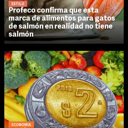
ESTILO
Profeco confirma que esta
marca de alimentos para gatos
de salmón en realidad no tiene
salmón
ECONOMÍA