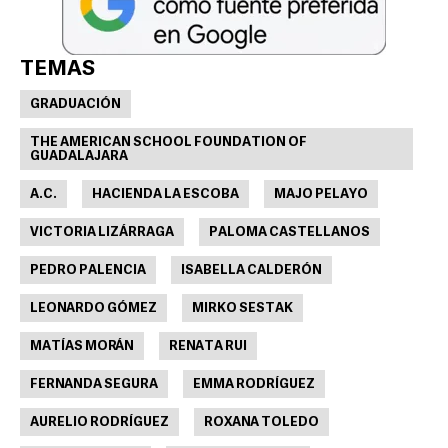
TEMAS
GRADUACIÓN
THE AMERICAN SCHOOL FOUNDATION OF
GUADALAJARA
A.C.
HACIENDA LA ESCOBA
MAJO PELAYO
VICTORIA LIZÁRRAGA
PALOMA CASTELLANOS
PEDRO PALENCIA
ISABELLA CALDERÓN
LEONARDO GÓMEZ
MIRKO SESTAK
MATÍAS MORÁN
RENATA RUI
FERNANDA SEGURA
EMMA RODRÍGUEZ
AURELIO RODRÍGUEZ
ROXANA TOLEDO