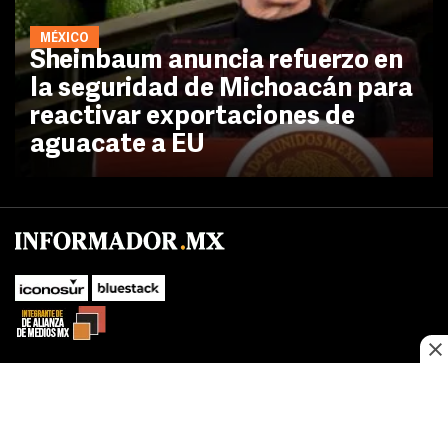
MÉXICO
Sheinbaum anuncia refuerzo en
la seguridad de Michoacán para
reactivar exportaciones de
aguacate a EU
No te pierdas las novedades de último momento.
¡Síguenos!
SUBIR
Este sitio web utiliza cookies propias y de terceros para optimizar su
FACEBOOK
TWITTER
navegacion, adaptarse a sus preferencias y realizar labores analiticas.
Al continuar navegando acepta nuestro
Política de cookies.