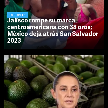
DEPORTES
Jalisco rompe su marca
centroamericana con 38 oros;
México deja atrás San Salvador
2023