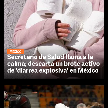
MÉXICO
Secretario de Salud llama a la
calma; descarta un brote activo
de 'diarrea explosiva' en México