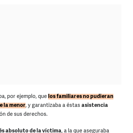
a, por ejemplo, que
los familiares no pudieran
de la menor
, y garantizaba a éstas
asistencia
ón de sus derechos.
és absoluto de la víctima
, a la que aseguraba