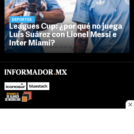
DEPORTES
Leagues Cup: ¿por qué no juega
Luis Suárez con Lionel Messi e
Inter Miami?
No te pierdas las novedades de último momento.
¡Síguenos!
SUBIR
Este sitio web utiliza cookies propias y de terceros para optimizar su
FACEBOOK
TWITTER
navegacion, adaptarse a sus preferencias y realizar labores analiticas.
Al continuar navegando acepta nuestro
Política de cookies.