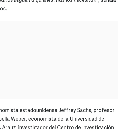
arios lleguen a quienes más los necesitan",
señala
os.
conomista estadounidense Jeffrey Sachs, profesor
abella Weber, economista de la Universidad de
Arauz, investigador del Centro de Investigación