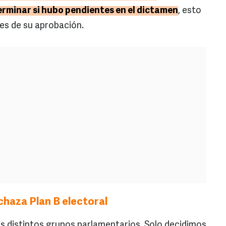
erminar si hubo pendientes en el dictamen
, esto
tes de su aprobación.
chaza Plan B electoral
os distintos grupos parlamentarios. Solo decidimos