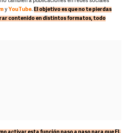
sino también a publicaciones en redes sociales
am
y
YouTube
.
El objetivo es que no te pierdas
ar contenido en distintos formatos, todo
o activar esta función paso a paso para que EL