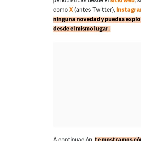
periodísticas desde el
sitio web
, 
como
X
(antes Twitter),
Instagr
ninguna novedad y puedas explor
desde el mismo lugar.
A continuación,
te mostramos cóm