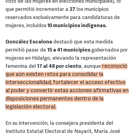
voto de las mujeres en elecciones municipales), lo
que permitió incrementar a
27
los municipios
reservados exclusivamente para candidaturas de
mujeres, incluidos
10 municipios indígenas.
González Escalona
destacó que esta medida
permitió pasar de
15 a 41 municipios
gobernados por
mujeres en Hidalgo, elevando la representación
reconoció
femenina del
17 al 48 por ciento
, aunque
que aún existen retos para consolidar la
interseccionalidad, fortalecer el acceso efectivo
al poder y convertir estas acciones afirmativas en
disposiciones permanentes dentro de la
legislación electoral.
En su intervención, la consejera presidenta del
Instituto Estatal Electoral de Nayarit, María José