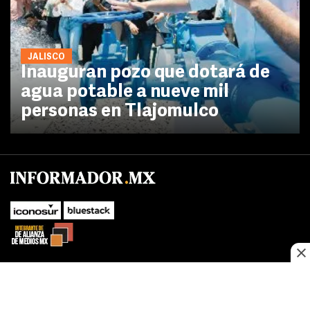
JALISCO
Inauguran pozo que dotará de
agua potable a nueve mil
personas en Tlajomulco
No te pierdas las novedades de último momento.
¡Síguenos!
SUBIR
Este sitio web utiliza cookies propias y de terceros para optimizar su
FACEBOOK
TWITTER