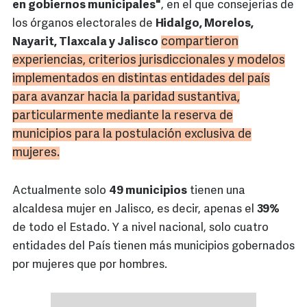
en gobiernos municipales"
, en el que consejerías de
los órganos electorales de
Hidalgo, Morelos,
compartieron
Nayarit, Tlaxcala y Jalisco
experiencias, criterios jurisdiccionales y modelos
implementados en distintas entidades del país
para avanzar hacia la paridad sustantiva,
particularmente mediante la reserva de
municipios para la postulación exclusiva de
mujeres.
Actualmente solo
49 municipios
tienen una
alcaldesa mujer en Jalisco, es decir, apenas el
39%
de todo el Estado. Y a nivel nacional, solo cuatro
entidades del País tienen más municipios gobernados
por mujeres que por hombres.