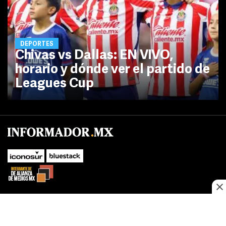
DEPORTES
Chivas vs Dallas: EN VIVO,
horario y dónde ver el partido de
Leagues Cup
No te pierdas las novedades de último momento.
¡Síguenos!
SUBIR
Este sitio web utiliza cookies propias y de terceros para optimizar su
FACEBOOK
TWITTER