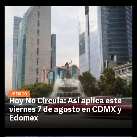
MÉXICO
Hoy No Circula: Así aplica este
viernes 7 de agosto en CDMX y
Edomex