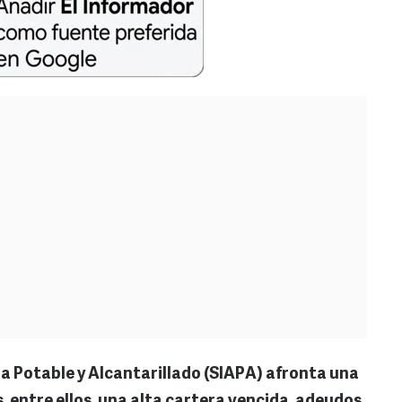
a Potable y Alcantarillado (SIAPA) afronta una
s, entre ellos, una alta cartera vencida, adeudos,