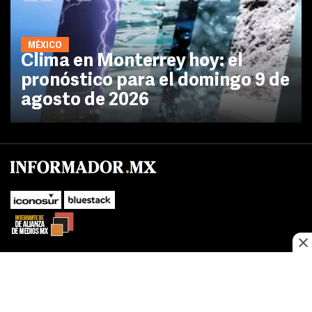
MÉXICO
Clima en Monterrey hoy: el
pronóstico para el domingo 9 de
agosto de 2026
No te pierdas las novedades de último momento.
¡Síguenos!
SUBIR
Este sitio web utiliza cookies propias y de terceros para optimizar su
FACEBOOK
TWITTER
navegacion, adaptarse a sus preferencias y realizar labores analiticas.
Al continuar navegando acepta nuestro
Política de cookies.