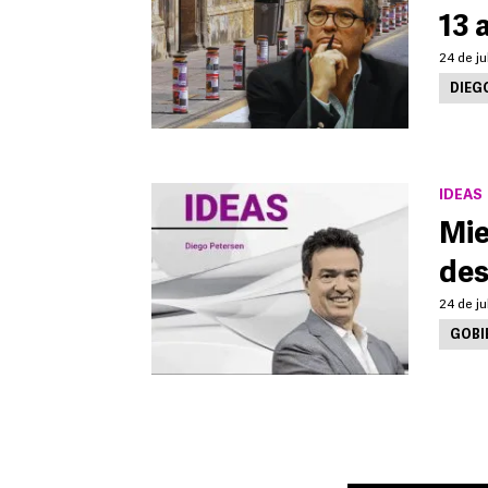
13 
24 de ju
DIEG
IDEAS
Mie
des
24 de ju
GOBI