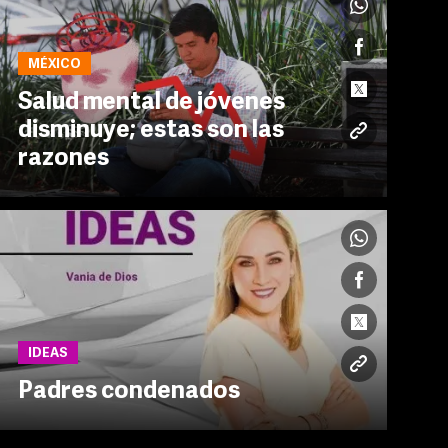
MÉXICO
Salud mental de jóvenes
disminuye; estas son las
razones
IDEAS
Padres condenados