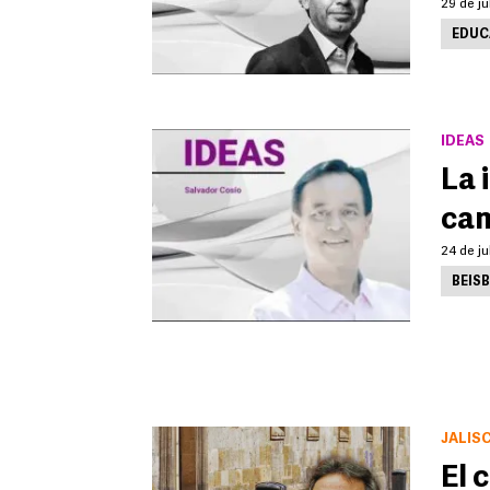
29 de ju
EDUC
IDEAS
La 
ca
24 de ju
BEIS
JALIS
El 