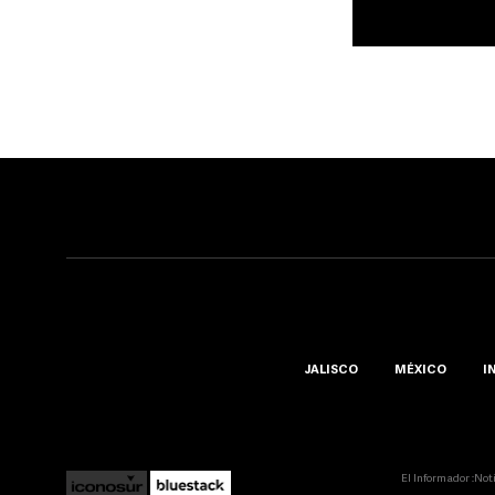
JALISCO
MÉXICO
I
El Informador ::Not