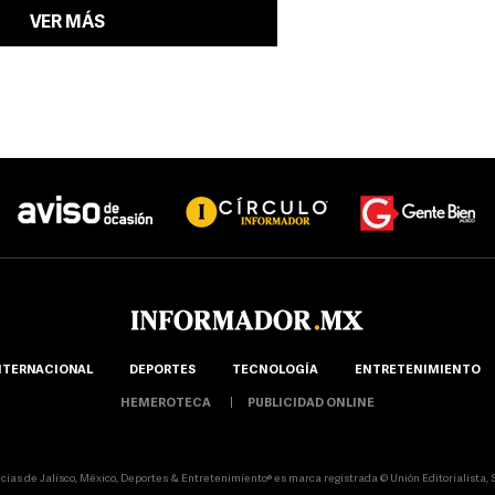
VER MÁS
NTERNACIONAL
DEPORTES
TECNOLOGÍA
ENTRETENIMIENTO
HEMEROTECA
PUBLICIDAD ONLINE
icias de Jalisco, México, Deportes & Entretenimiento® es marca registrada © Unión Editorialista, S.