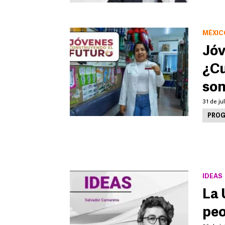
MÉXIC
Jóv
¿Cu
son
31 de ju
PROG
IDEAS
La 
peo