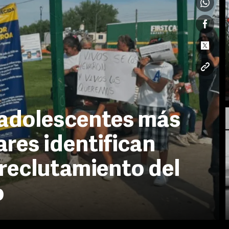
adolescentes más
ares identifican
 reclutamiento del
o