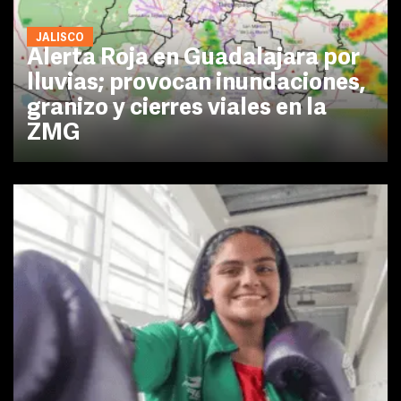
JALISCO
Alerta Roja en Guadalajara por
lluvias; provocan inundaciones,
granizo y cierres viales en la
ZMG