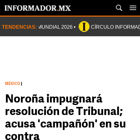
TENDENCIAS:
MUNDIAL 2026
CÍRCULO INFORMA
MÉXICO
|
Noroña impugnará
resolución de Tribunal;
acusa 'campañón' en su
contra