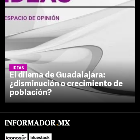
IDEAS
El dilema de Guadalajara:
¿disminución o crecimiento de
población?