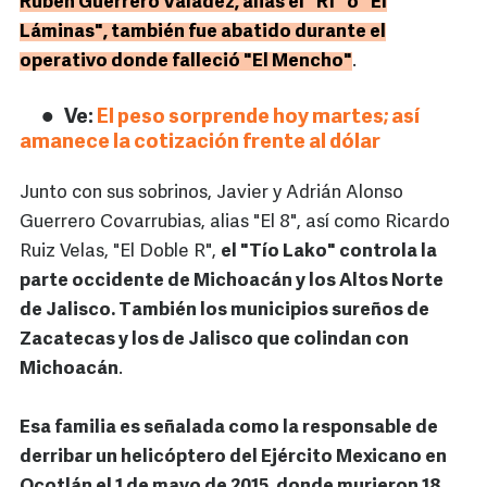
Rubén Guerrero Valadez, alias el "R1" o "El
Láminas", también fue abatido durante el
operativo donde falleció "El Mencho"
.
Ve:
El peso sorprende hoy martes; así
amanece la cotización frente al dólar
Junto con sus sobrinos, Javier y Adrián Alonso
Guerrero Covarrubias, alias "El 8", así como Ricardo
Ruiz Velas, "El Doble R",
el "Tío Lako" controla la
parte occidente de Michoacán y los Altos Norte
de Jalisco. También los municipios sureños de
Zacatecas y los de Jalisco que colindan con
Michoacán
.
Esa familia es señalada como la responsable de
derribar un helicóptero del Ejército Mexicano en
Ocotlán el 1 de mayo de 2015, donde murieron 18