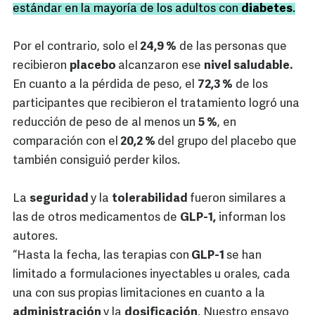
estándar en la mayoría de los adultos con
diabetes
.
Por el contrario, solo el
24,9 %
de las personas que
recibieron
placebo
alcanzaron ese
nivel saludable.
En cuanto a la pérdida de peso, el
72,3 %
de los
participantes que recibieron el tratamiento logró una
reducción de peso de al menos un
5 %
, en
comparación con el
20,2 %
del grupo del placebo que
también consiguió perder kilos.
La
seguridad
y la
tolerabilidad
fueron similares a
las de otros medicamentos de
GLP-1,
informan los
autores.
“Hasta la fecha, las terapias con
GLP-1
se han
limitado a formulaciones inyectables u orales, cada
una con sus propias limitaciones en cuanto a la
administración
y la
dosificación
. Nuestro ensayo