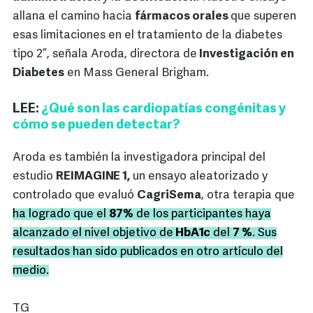
allana el camino hacia
fármacos orales
que superen
esas limitaciones en el tratamiento de la diabetes
tipo 2”, señala Aroda, directora de
Investigación en
Diabetes
en Mass General Brigham.
LEE:
¿Qué son las cardiopatías congénitas y
cómo se pueden detectar?
Aroda es también la investigadora principal del
estudio
REIMAGINE 1,
un ensayo aleatorizado y
controlado que evaluó
CagriSema
, otra terapia que
ha logrado que el
87%
de los participantes haya
alcanzado el nivel objetivo de
HbA1c
del
7 %
. Sus
resultados han sido publicados en otro artículo del
medio.
TG