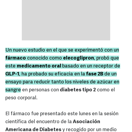
Un nuevo estudio en el que se experimentó con un
fármaco
conocido como
elecoglipron
, probó que
este
medicamento oral
basado en un receptor de
GLP-1
, ha probado su eficacia en la
fase 2B
de un
ensayo para reducir tanto los niveles de azúcar en
sangre
en personas con
diabetes tipo 2
como el
peso corporal.
El fármaco fue presentado este lunes en la sesión
científica del encuentro de la
Asociación
Americana de Diabetes
y recogido por un medio