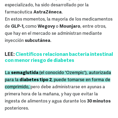
especializado, ha sido desarrollado por la
farmacéutica
AstraZéneca
.
En estos momentos, la mayoría de los medicamentos
de
GLP-1,
como
Wegovy
o
Mounjaro
, entre otros,
que hay en el mercado se administran mediante
inyección
subcutánea
.
LEE:
Científicos relacionan bacteria intestinal
con menor riesgo de diabetes
La
semaglutida
(el conocido 'Ozempic'), autorizada
para la
diabetes tipo 2
, puede tomarse en forma de
comprimido,
pero debe administrarse en ayunas a
primera hora de la mañana, y hay que evitar la
ingesta de alimentos y agua durante los
30 minutos
posteriores.