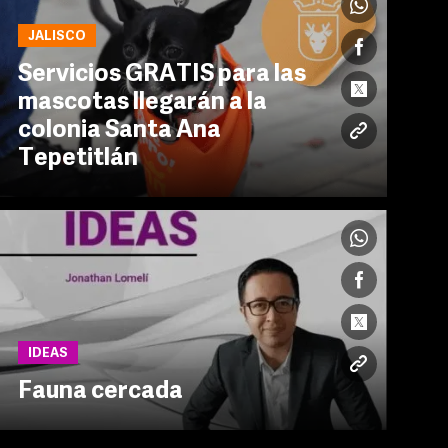
JALISCO
Servicios GRATIS para las
mascotas llegarán a la
colonia Santa Ana
Tepetitlán
IDEAS
Fauna cercada