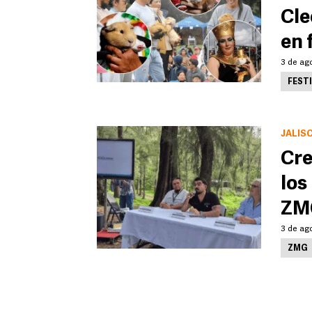
Cle
en 
3 de ago
FEST
JALIS
Cre
los
ZM
3 de ag
ZMG