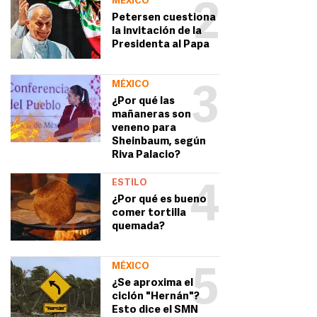
MÉXICO
2
Petersen cuestiona
la invitación de la
Presidenta al Papa
MÉXICO
3
¿Por qué las
mañaneras son
veneno para
Sheinbaum, según
Riva Palacio?
ESTILO
4
¿Por qué es bueno
comer tortilla
quemada?
MÉXICO
5
¿Se aproxima el
ciclón "Hernán"?
Esto dice el SMN