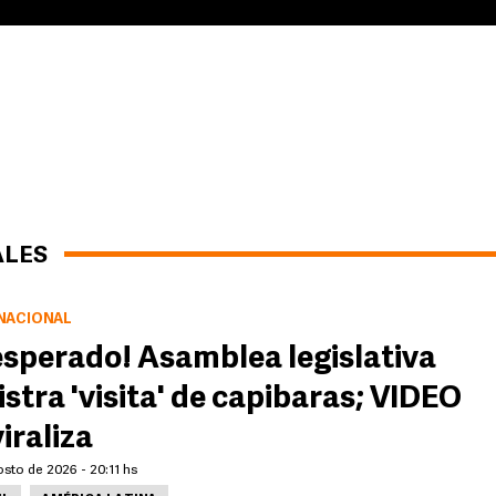
ALES
NACIONAL
esperado! Asamblea legislativa
istra 'visita' de capibaras; VIDEO
viraliza
sto de 2026 - 20:11 hs