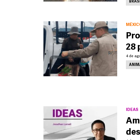
BRAS
MÉXIC
Pro
28 
4 de ago
ANIMA
IDEAS
Ama
des