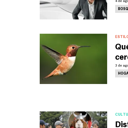
4 de ag
BOSQ
ESTIL
Qué
cer
3 de ago
HOG
CULT
Dis