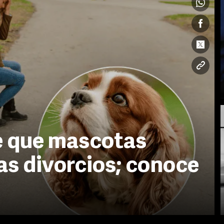
 que mascotas
as divorcios; conoce