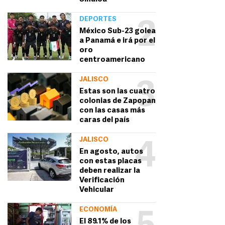
DEPORTES
2
México Sub-23 golea
a Panamá e irá por el
oro
centroamericano
JALISCO
3
Estas son las cuatro
colonias de Zapopan
con las casas más
caras del país
JALISCO
4
En agosto, autos
con estas placas
deben realizar la
Verificación
Vehicular
ECONOMÍA
El 89.1% de los