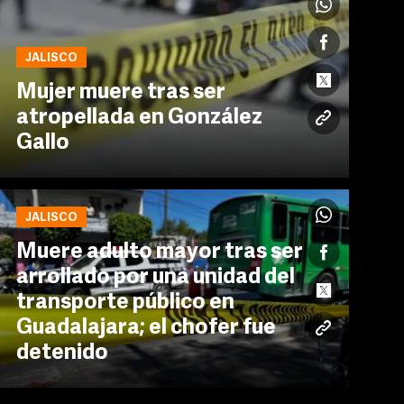
JALISCO
Mujer muere tras ser
atropellada en González
Gallo
JALISCO
Muere adulto mayor tras ser
arrollado por una unidad del
transporte público en
Guadalajara; el chofer fue
detenido