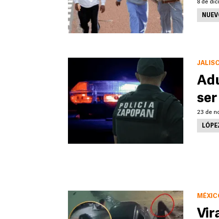
8 de dic
NUEV
JALIS
Adu
ser
23 de n
LÓPE
MÉXIC
Vir