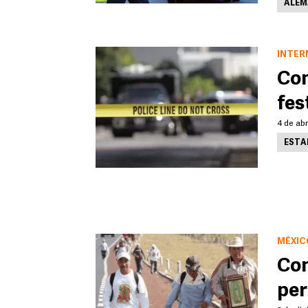
ALEM
INTER
Con
fes
4 de abr
ESTA
MÉXIC
Con
per