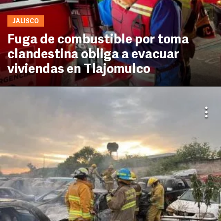
JALISCO
Fuga de combustible por toma
clandestina obliga a evacuar
viviendas en Tlajomulco