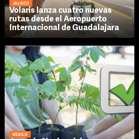
JALISCO
Volaris lanza cuatro nuevas
rutas desde el Aeropuerto
Internacional de Guadalajara
MÉXICO