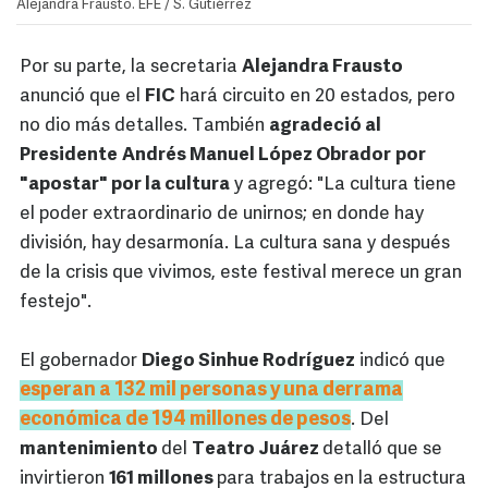
Alejandra Frausto. EFE / S. Gutiérrez
Por su parte, la secretaria
Alejandra Frausto
anunció que el
FIC
hará circuito en 20 estados, pero
no dio más detalles. También
agradeció al
Presidente
Andrés Manuel López Obrador
por
"apostar" por la cultura
y agregó: "La cultura tiene
el poder extraordinario de unirnos; en donde hay
división, hay desarmonía. La cultura sana y después
de la crisis que vivimos, este festival merece un gran
festejo".
El gobernador
Diego Sinhue Rodríguez
indicó que
esperan a 132 mil personas y una derrama
económica de 194 millones de pesos
. Del
mantenimiento
del
Teatro Juárez
detalló que se
invirtieron
161 millones
para trabajos en la estructura