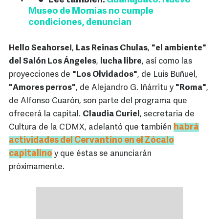
Lee también:
Guanajuato: Nuevo
Museo de Momias no cumple
condiciones, denuncian
Hello Seahorse!
,
Las Reinas Chulas
,
"el ambiente"
del Salón Los Ángeles
,
lucha libre
, así como las
proyecciones de
"Los Olvidados"
, de Luis Buñuel,
"Amores perros"
, de Alejandro G. Iñárritu y
"Roma"
,
de Alfonso Cuarón, son parte del programa que
ofrecerá la capital.
Claudia Curiel
, secretaria de
habrá
Cultura de la CDMX, adelantó que también
actividades del Cervantino en el Zócalo
capitalino
y que éstas se anunciarán
próximamente.