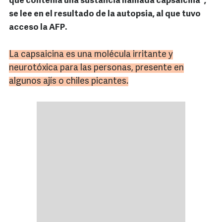
que contenía una sustancia llamada capsaicina",
se lee en el resultado de la autopsia, al que tuvo
acceso la AFP.
La
capsaicina
es una molécula irritante y
neurotóxica
para las personas, presente en
algunos ajís o
chiles
picantes.