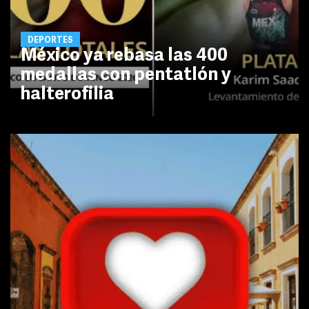
DEPORTES
México ya rebasa las 400
medallas con pentatlón y
halterofilia