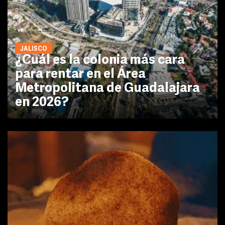
JALISCO
¿Cuál es la colonia más cara
para rentar en el Área
Metropolitana de Guadalajara
en 2026?