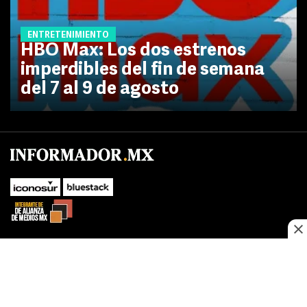
ENTRETENIMIENTO
HBO Max: Los dos estrenos
imperdibles del fin de semana
del 7 al 9 de agosto
No te pierdas las novedades de último momento.
¡Síguenos!
SUBIR
Este sitio web utiliza cookies propias y de terceros para optimizar su
FACEBOOK
TWITTER
navegacion, adaptarse a sus preferencias y realizar labores analiticas.
Al continuar navegando acepta nuestro
Política de cookies.