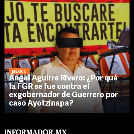
MÉXICO
Ángel Aguirre Rivero: ¿Por qué
la FGR se fue contra el
exgobernador de Guerrero por
caso Ayotzinapa?